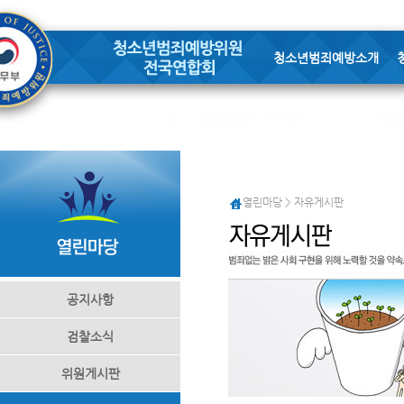
청소년범죄예방소개
열린마당 > 자유게시판
공지사항
검찰소식
위원게시판