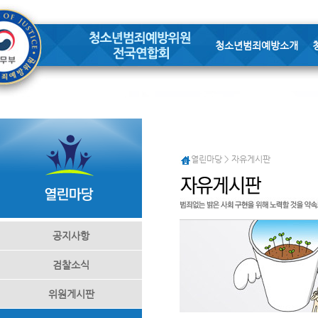
청소년범죄예방소개
열린마당 > 자유게시판
공지사항
검찰소식
위원게시판