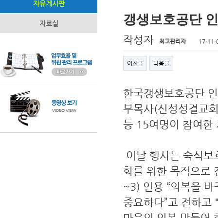
자유게시판
갱생보호공단 인
자료실
작성자
최고관리자
17-11-
이전글
다음글
한국갱생보호공단 인천
부목사(신성성결교회)
등 15여명이 참여한
이날 행사는 숙식보
화를 위한 목적으로 
~3) 인용 “의복을
중요하다”고 전하고 
마음의 의복 만들어 