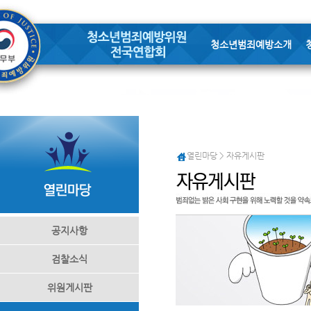
청소년범죄예방소개
열린마당 > 자유게시판
공지사항
검찰소식
위원게시판