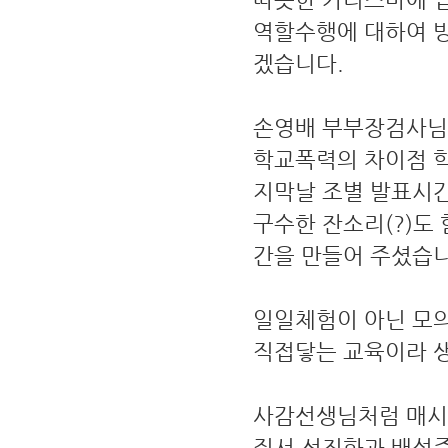
역할수행에 대하여 
겠습니다.
손영배 부부장검사님
학교폭력의 차이점 학
지막날 조별 발표시
구수한 잔소리(?)도
간을 만들어 주셨습니
일일체험이 아닌 모
직접닿는 교육이라 
사감선생님처럼 매시간
질서 선진화과 배성