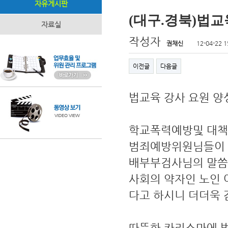
자유게시판
(대구.경북)법
자료실
작성자
권채신
12-04-22 1
이전글
다음글
법교육 강사 요원 양성
학교폭력예방및 대책에
범죄예방위원님들이 
배부부검사님의 말씀
사회의 약자인 노인 
다고 하시니 더더욱 
따뜻한 카리스마에 