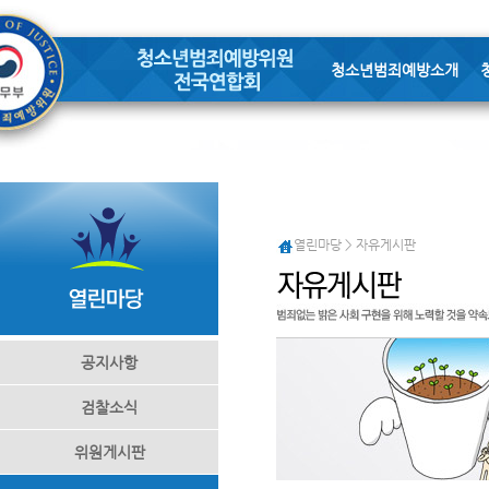
청소년범죄예방소개
열린마당 > 자유게시판
공지사항
검찰소식
위원게시판