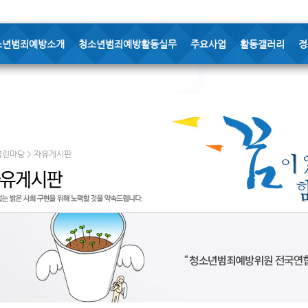
소년범죄예방소개
청소년범죄예방활동실무
주요사업
활동갤러리
정
열린마당 > 자유게시판