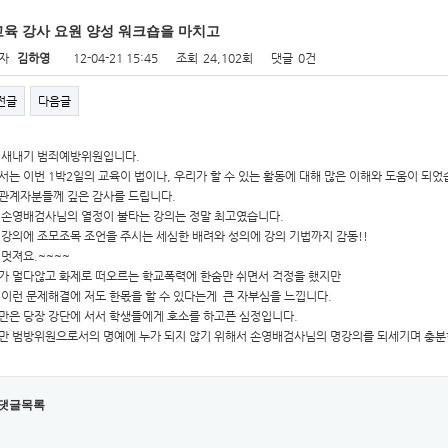
육 강사 요원 양성 워크숍을 마치고
자
김하영
12-04-21 15:45
조회
24,102회
댓글
0건
전글
다음글
 새내기 범죄예방위원입니다.
서는 이번 1박2일의 교육이 법이나, 우리가 할 수 있는 활동에 대해 많은 이해와 도움이 
관계자분들께 깊은 감사를 드립니다.
 손영배검사님의 열정이 불타는 강의는 정말 최고였습니다.
 강의에 조모조목 조언을 주시는 세심한 배려와 성의에 강의 기법까지 감동!!
 멋져요.~~~~
가 멀다않고 화제로 떠오르는 학교폭력에 한숨만 쉬면서 걱정을 했지만
 이런 문제해결에 저도 한몫을 할 수 있다는게 큰 자부심을 느낍니다.
만은 당장 강단에 서서 학생들에게 호소를 하고픈 심정입니다.
만 범방위원으로서의 명예에 누가 되지 않기 위해서 손영배검사님의 명강의를 되세기며 충분한
댓글목록