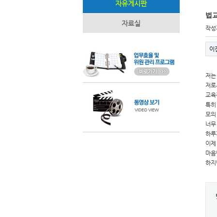
자유게시판
법교
자료실
작성
이
저는
저로
교육
특히
모의
너무
하루
이제
마음
하지