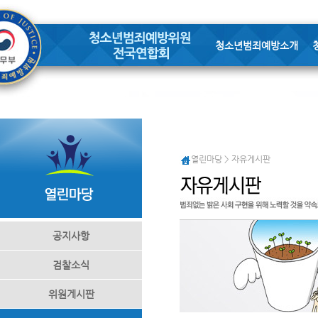
청소년범죄예방소개
열린마당 > 자유게시판
공지사항
검찰소식
위원게시판