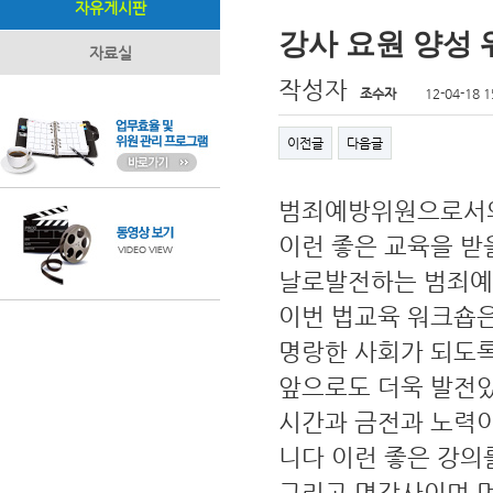
자유게시판
강사 요원 양성
자료실
작성자
조수자
12-04-18 1
이전글
다음글
범죄예방위원으로서의
이런 좋은 교육을 
날로발전하는 범죄예
이번 법교육 워크숍은
명랑한 사회가 되도
앞으로도 더욱 발전
시간과 금전과 노력
니다 이런 좋은 강
그리고 명강사이며 