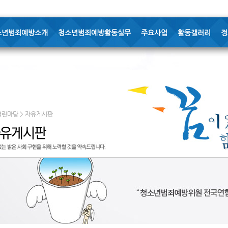
소년범죄예방소개
청소년범죄예방활동실무
주요사업
활동갤러리
정
열린마당 > 자유게시판