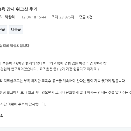
육 강사 워크샵 후기
자
박상의
12-04-18 15:44
조회
23,876회
댓글
0건
전글
다음글
협의회 박상의입니다.
과 초등학교 6학년 형제의 엄마로 그리고 왕따 경험 있는 학생의 엄마로서 참
 경험의 법교육이었습니다. 요즈음은 중1,2가 가장 힘들다고 하지요 ?
의 워크샵으로는 부족 하지만 교육후 공부를 계속해야 한다는 말이 계속 귓가에 맴돕니다.
현장 학교에서 보다 쉽고 재미있으면서 그러나 단호하게 절대 해서는 안되는 것을 알려주는 
 시간 마련해 주셔서 감사합니다.
상의