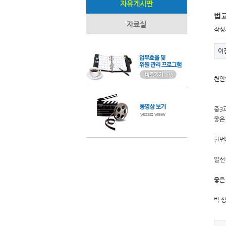
자유게시판
법교
자료실
작성
이
천안
중3
좋은
한번
일선
좋은
박 