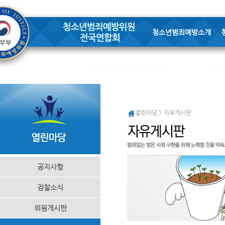
청소년범죄예방소개
열린마당 > 자유게시판
공지사항
검찰소식
위원게시판