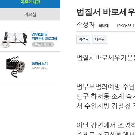
자유게시판
법질서 바로세우
자료실
작성자
최미애
10-03-26 1
이전글
다음글
법질서바로세우기운동 
법무부범죄예방 수원지역
달구 화서동 소재 
서 수원지방 검찰청 
이날 강연에서 조영
주제로 학교생활에서 