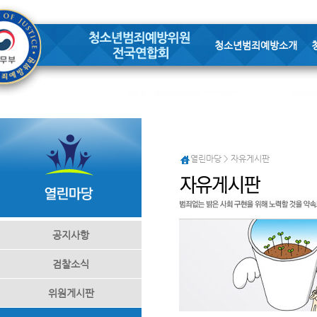
청소년범죄예방소개
열린마당 > 자유게시판
공지사항
검찰소식
위원게시판