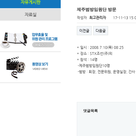
자유게시판
제주범방임원단 방문
자료실
작성자
최고관리자
17-11-13 15:
이전글
다음글
∘ 일시 : 2008.7.10(목) 08:25
∘ 장소 : STX조선(주)외
∘ 참석 : 14명
-제주범방임원단10명
-범방 : 회장, 전문위원, 운영실장, 간사
댓글목록