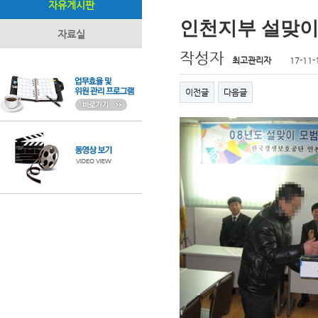
자유게시판
인천지부 설맞이
자료실
작성자
최고관리자
17-11-
이전글
다음글