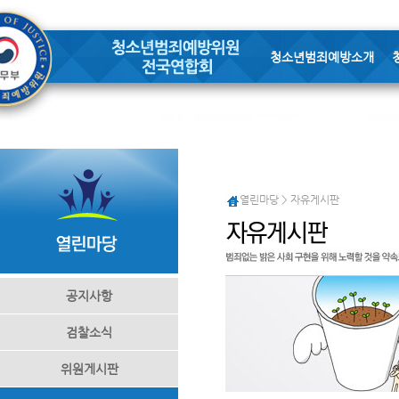
청소년범죄예방소개
열린마당 > 자유게시판
공지사항
검찰소식
위원게시판