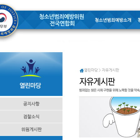
청소년범죄예방소개
열린마당 > 자유게시판
공지사항
검찰소식
위원게시판