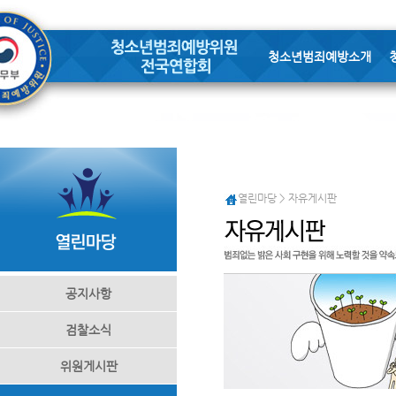
청소년범죄예방소개
열린마당 > 자유게시판
공지사항
검찰소식
위원게시판