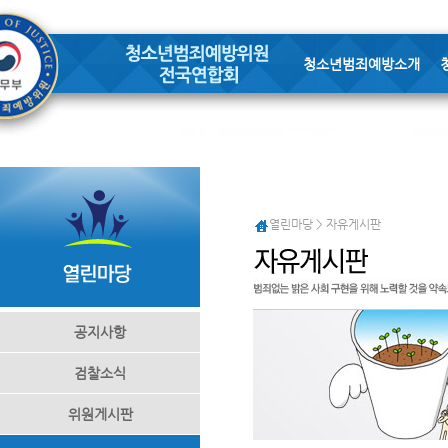
청소년범죄예방소개
열린마당 > 자유게시판
공지사항
검찰소식
위원게시판