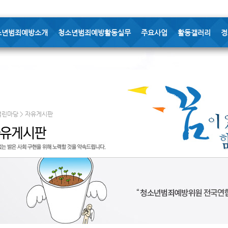
소년범죄예방소개
청소년범죄예방활동실무
주요사업
활동갤러리
정
열린마당 > 자유게시판