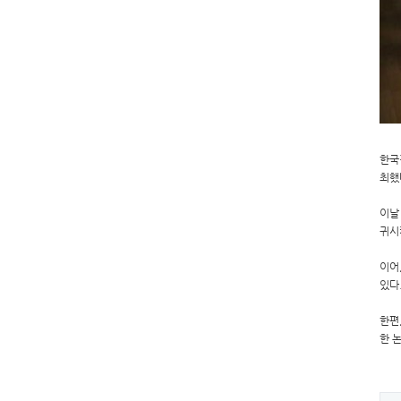
한국
최했
이날
귀시
이어
있다
한편
한 