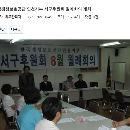
국갱생보호공단 인천지부 서구후원회 월례회의 개최
자
최고관리자
17-11-09 16:49
조회
25,784회
댓글
0건
전글
다음글