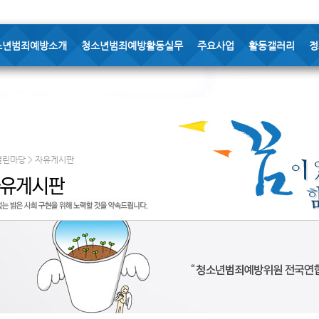
소년범죄예방소개
청소년범죄예방활동실무
주요사업
활동갤러리
정
열린마당 > 자유게시판