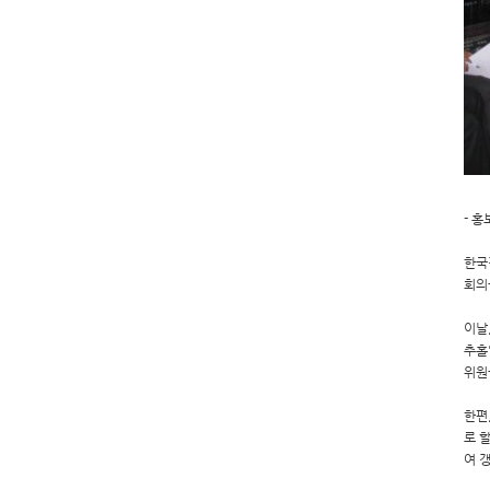
- 
한국
회의
이날
추홀
위원
한편
로 
여 