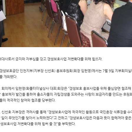
홍보대사로서 긍지와 자부심을 갖고 갱생보호사업 저변확대를 위해 힘쓰자.
갱생보호공단 인천지부(지부장 신선호) 홍보후원회(회장 임헌영)에서는 7월 9일 지부회의실에
를 개최했다.
, 회의에서 임헌영(화물터미널상사 대표)회장은 “갱생보호 홍보사업을 위해 물심양면 협조해 
" 홍보책자 발간을 통하여 출소자들의 자립갱생을 도와주는 사랑의 보금자리를 만드는 후원회
들의 적극적인 참여와 협조를 당부했다.
, 신선호 지부장은 격려사를 통해 “갱생보호사업에 적극적인 활동으로 국민훈장 석류장을 수
할 일이 무엇인가를 찾아서 노력하겠다”고 전하고 “갱생보호사업은 마음과 뜻이 합해져야 좋은
갱생보호사업 저변확대를 위해 힘써 줄 것”을 부탁했다.