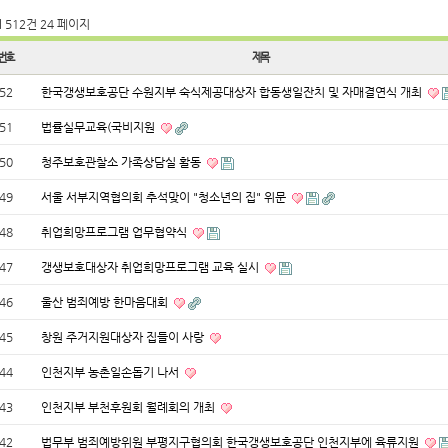
l 512건
24 페이지
번호
제목
52
한국갱생보호공단 수원지부 숙식제공대상자 합동생일잔치 및 자매결연식 개최
51
법률실무교육(국비지원
50
청주보호관찰소 가족상담실 활동
49
서울 서부지역협의회 추석맞이 "청소년의 집" 위문
48
취업희망프로그램 업무협약식
47
갱생보호대상자 취업희망프로그램 교육 실시
46
울산 범죄예방 한마음대회
45
창원 주거지원대상자 집들이 사랑
44
인천지부 농촌일손돕기 나서
43
인천지부 부천후원회 월례회의 개최
42
법무부 범죄예방위원 부평지구협의회 한국갱생보호공단 인천지부에 육류지원