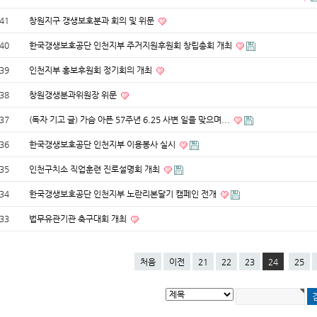
41
창원지구 갱생보호분과 회의 및 위문
40
한국갱생보호공단 인천지부 주거지원후원회 창립총회 개최
39
인천지부 홍보후원회 정기회의 개최
38
창원갱생분과위원장 위문
37
(독자 기고 글) 가슴 아픈 57주년 6.25 사변 일을 맞으며...
36
한국갱생보호공단 인천지부 이용봉사 실시
35
인천구치소 직업훈련 진로설명회 개최
34
한국갱생보호공단 인천지부 노란리본달기 캠페인 전개
33
법무유관기관 축구대회 개최
처음
이전
21
22
23
24
25