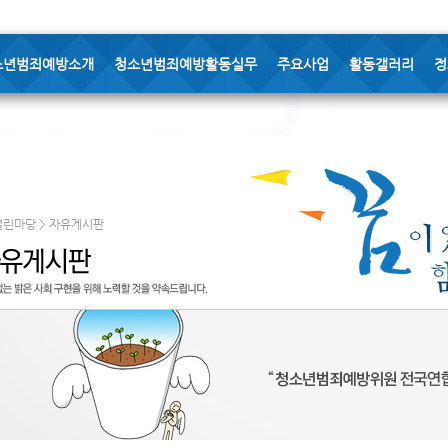
소년범죄예방소개
청소년범죄예방활동실무
주요사업
활동갤러리
정
열린마당 > 자유게시판