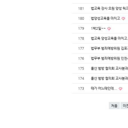
181
법교육 강사 요원 양성 워
180
법양성교육을 마치고
179
1박2일~~
178
법교육 양성교육을 마치고..
177
법무부 범죄예방위원 김포
176
법무부 범죄예방위원 인천
175
울산 범방 협의회 교사분과
174
울산 범방 협의회 교사분과
173
때가 어느때인데...
처음
이