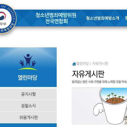
청소년범죄예방소개
열린마당 > 자유게시판
공지사항
검찰소식
위원게시판