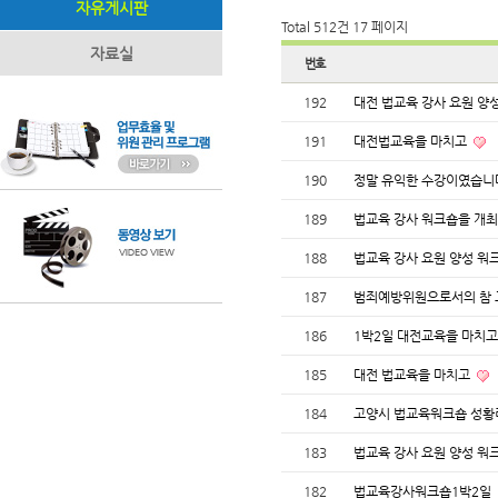
자유게시판
Total 512건
17 페이지
자료실
번호
192
대전 법교육 강사 요원 양
191
대전법교육을 마치고
190
정말 유익한 수강이였습
189
법교육 강사 워크숍을 개
188
법교육 강사 요원 양성 
187
범죄예방위원으로서의 참
186
1박2일 대전교육을 마치고
185
대전 법교육을 마치고
184
고양시 법교육워크숍 성황
183
법교육 강사 요원 양성 워
182
법교육강사워크숍1박2일