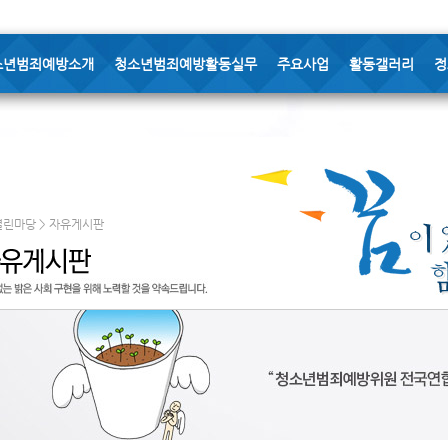
소년범죄예방소개
청소년범죄예방활동실무
주요사업
활동갤러리
정
열린마당 > 자유게시판