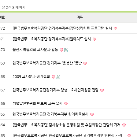
l 512건
8 페이지
번호
제목
372
[한국법무보호복지공단 경기북부지부]집단심리치료 프로그램 실시
371
[한국법무보호복지공단 경기북부지부]원예치료 실시
370
울산지역협의회 교사분과 활동
369
한국법무보호복지공단 경기지부 “용봉산 ”등반
368
2009 교사분과 정기총회
367
한국법무보호복지공단경기지부 갱생보호사업지원금 전달
366
취업알선후원회 멘토링 교육 실시
365
한국법무보호복지공단 경기북부지부 원예치료실시
364
[한국법무보호복지공단]검사장초청 운영위원 및 후원회장단 간담회 가져
363
[한국법무보호복지공단]한국법무보호복지공단 경기북부지부 현판식 가져...