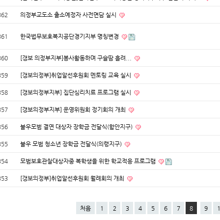
362
의정부교도소 출소예정자 사전면담 실시
361
한국법무보호복지공단경기지부 명칭변경
360
[갱보 의정부지부]봉사활동하며 구슬땀 흘려...
359
[갱보의정부]취업알선후원회 멘토링 교육 실시
358
[갱보의정부지부] 집단심리치료 프로그램 실시
357
[갱보의정부지부] 운영위원회 정기회의 개최
356
불우모범 결연 대상자 장학금 전달식(함안지구)
355
불우 모범 청소년 장학금 전달식(의령지구)
354
모범보호관찰대상자중 복학생을 위한 학교적응 프로그램
353
[갱보의정부]취업알선후원회 월례회의 개최
처음
1
2
3
4
5
6
7
8
9