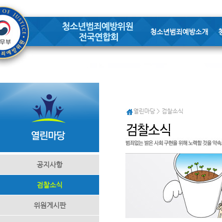
청소년범죄예방소개
열린마당 > 검찰소식
공지사항
검찰소식
위원게시판