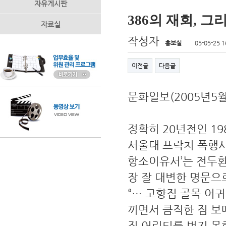
자유게시판
386의 재회, 
자료실
작성자
홍보실
05-05-25 1
이전글
다음글
문화일보(2005년5
정확히 20년전인 1
서울대 프락치 폭행
항소이유서’는 전두
장 잘 대변한 명문으
“… 고향집 골목 어
끼면서 큼직한 짐 보
직 어린티를 벗지 못