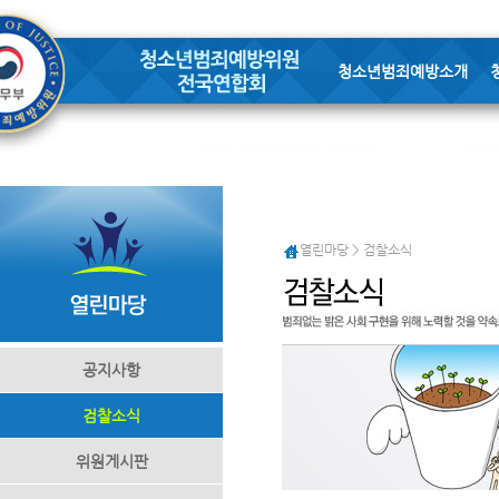
청소년범죄예방소개
열린마당 > 검찰소식
공지사항
검찰소식
위원게시판