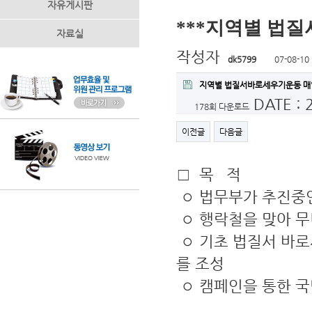
자유게시판
***지역별 법
자료실
작성자
dk5799
07-08-10
지역별 법질서바로세우기운동 매일
DATE : 
178회 다운로드
이전글
다음글
□ 목 적
◦ 법무부가 추진중인
◦ 행락철을 맞아 
◦ 기초 법질서 바로
를 조성
◦ 캠페인을 통한 국