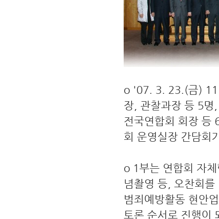
o '07. 3. 23.(
장, 관찰과장 등 5명
전국연합회 회장 등 
회 운영실장 간담회가
o 1부는 연합회 자체
념촬영 등, 오찬회를
범죄예방활동 현안업무
토론 순서로 진행이 