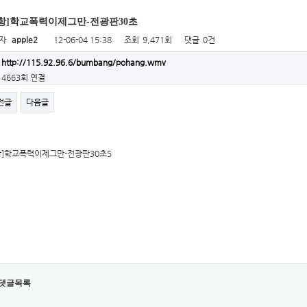
항]학교폭력이제그만-전광판30초
자
apple2
12-06-04 15:38
조회
9,471회
댓글
0건
http://115.92.96.6/bumbang/pohang.wmv
4663회 연결
전글
다음글
항]학교폭력이제그만-전광판30초5
댓글목록