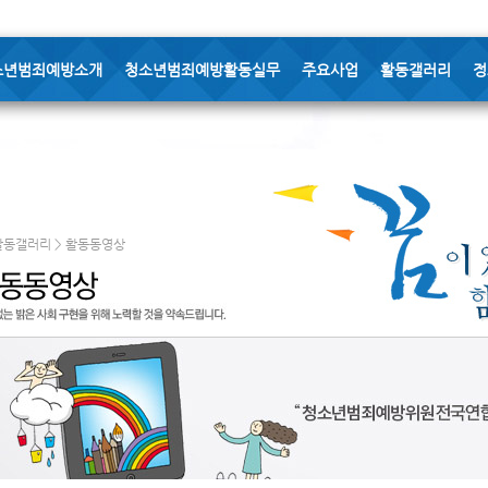
소년범죄예방소개
청소년범죄예방활동실무
주요사업
활동갤러리
정
활동갤러리 > 활동동영상