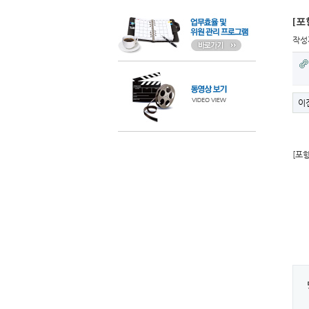
[포
작성
이
[포