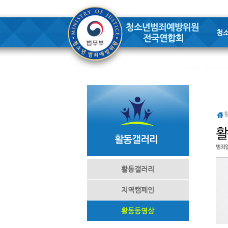
청
활동갤러리
지역캠페인
활동동영상