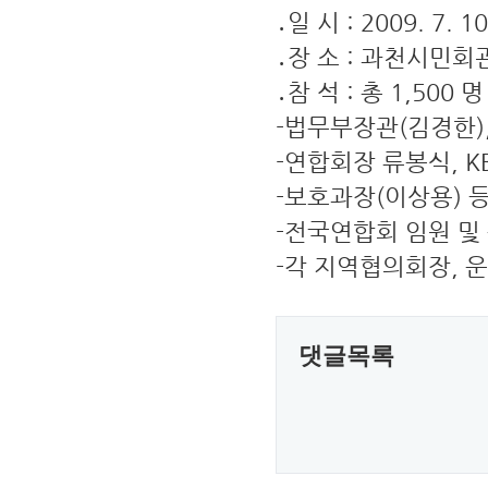
․일 시 : 2009. 7. 1
․장 소 : 과천시민
․참 석 : 총 1,
-법무부장관(김경
-연합회장 류봉식,
-보호과장(이상용
-전국연합회 임원
-각 지역협의회장, 
댓글목록