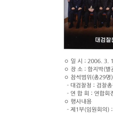
◦ 일 시 : 2006. 3. 
◦ 장 소 : 함지박(별관
◦ 참석범위(총29명)
- 대검찰청 : 검찰총
- 연 합 회 : 연합
◦ 행사내용
- 제1부(임원회의) 