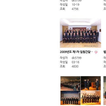
작성자
dk5799
작
작성일
10-19
작
조회
4756
조
2009년도 제1차 임원간담…
법
작성자
dk5799
작
작성일
03-16
작
조회
4830
조