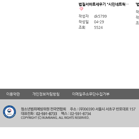
법질서바로세우기 "시민네트워…
‘
작
작성자
dk5799
작
작성일
04-29
조
조회
5524
이용약관
개인정보처림방침
이메일주소무단수집거부