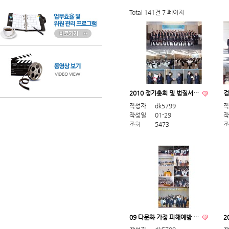
Total 141건
7 페이지
2010 정기총회 및 법질서…
검
작성자
dk5799
작
작성일
01-29
작
조회
5473
조
09 다문화 가정 피해예방 …
2