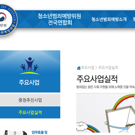
청소년범죄예방소개
주요사업 > 주요사업실적
중점추진사업
주요사업실적