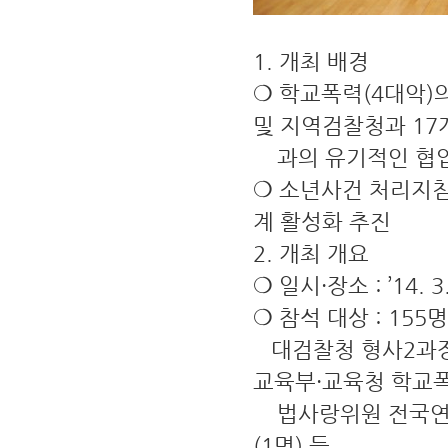
1. 개최 배경
❍ 학교폭력(4대악)
및 지역검찰청과 17
과의 유기적인 협업
❍ 소년사건 처리지침
계 활성화 추진
2. 개최 개요
❍ 일시·장소 : ’14. 
❍ 참석 대상 : 155명
대검찰청 형사2과장 등
교육부·교육청 학교폭
법사랑위원 전국연합회
(1명) 등