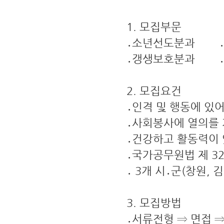
1. 모집부문
․소년선도분과 
․갱생보호분과 ․
2. 모집요건
․인격 및 행동에 있
․사회봉사에 열의를 
․건강하고 활동력이 
․국가공무원법 제 3
․ 3개 시․군(창원, 
3. 모집방법
․서류전형 ⇒ 면접 