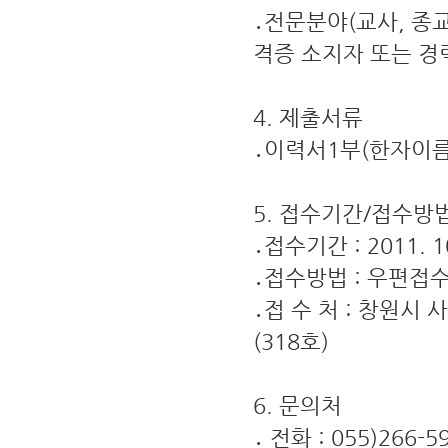
․전문분야(교사, 종
격증 소지자 또는 경
4. 제출서류
․이력서1부(한자이름 
5. 접수기간/접수방
․접수기간 : 2011. 1
․접수방법 : 우편접
․접 수 처 : 창원
(318호)
6. 문의처
․ 전화 : 055)266-5