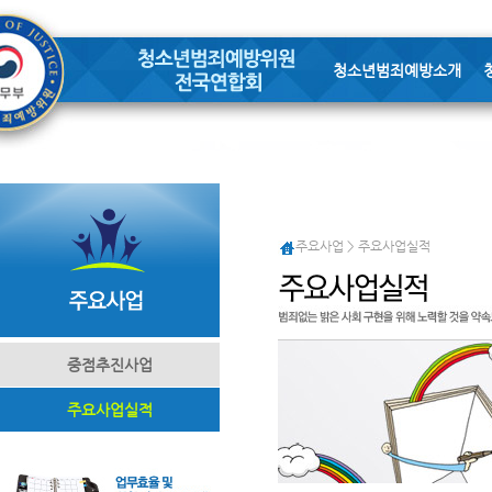
청소년범죄예방소개
주요사업 > 주요사업실적
중점추진사업
주요사업실적