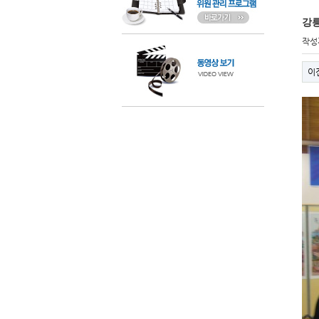
강릉
작성
이