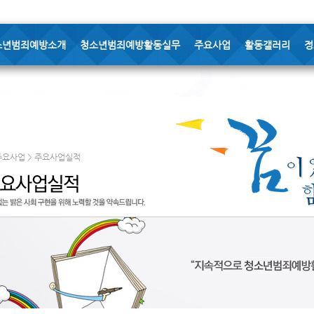
소년범죄예방소개
청소년범죄예방활동실무
주요사업
활동갤러리
정
주요사업 > 주요사업실적