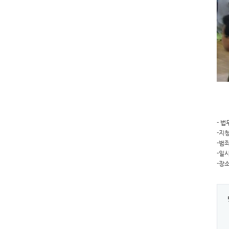
- 
-지
-범
-일시
-장