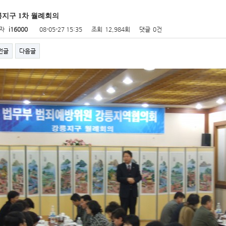
지구 1차 월례회의
자
i16000
08-05-27 15:35
조회
12,984회
댓글
0건
전글
다음글