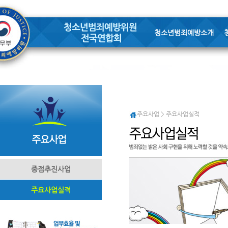
청소년범죄예방소개
주요사업 > 주요사업실적
중점추진사업
주요사업실적