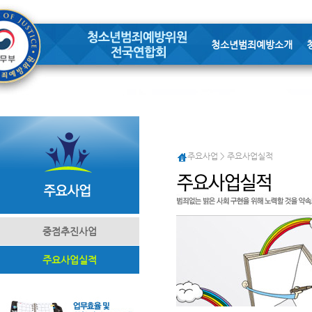
청소년범죄예방소개
주요사업 > 주요사업실적
중점추진사업
주요사업실적