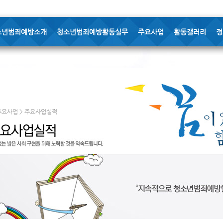
소년범죄예방소개
청소년범죄예방활동실무
주요사업
활동갤러리
정
주요사업 > 주요사업실적