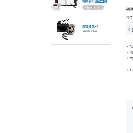
광
작성
이
＊ 일 
＊ 
＊ 
＊ 