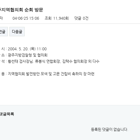
주지역협의회 순회 방문
자
04-06-25 15:06
조회
11,940회
댓글
0건
전글
다음글
시 : 2004. 5. 20. (목) 11:00
장 소 : 광주지방검찰청 및 협의회
참 석 : 황선태 검사장님. 류봉식 연합회장, 김택수 협의회장 외 다수
내 용 : 지역협의회 발전방안 모색 및 고문 건립비 축하의 장 마련
댓글목록
등록된 댓글이 없습니다.