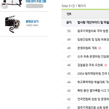
Total 51건
1 페이지
번호
공지
법사랑 개인아이디 및 마일
50
광주지역협의회 격려 방문
49
임원간담회 및 임원 위촉
48
운영위원회 개최
47
신규 위촉 운영위원 간담
46
검찰총장 주최 오찬회
45
2004 범죄예방위원 전국
44
학교폭력예방 학술대회 개
43
북한 용천 열차폭팔 사고 
42
전국연합회 임원 및 운영
41
광주지역협의회 순회 방문