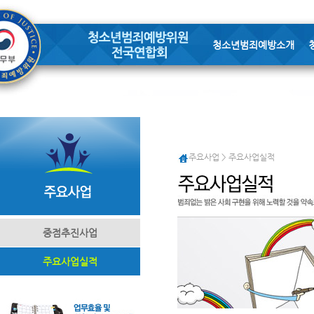
청소년범죄예방소개
주요사업 > 주요사업실적
중점추진사업
주요사업실적