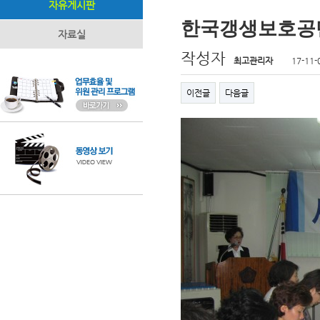
자유게시판
한국갱생보호공단
자료실
작성자
최고관리자
17-11-
이전글
다음글