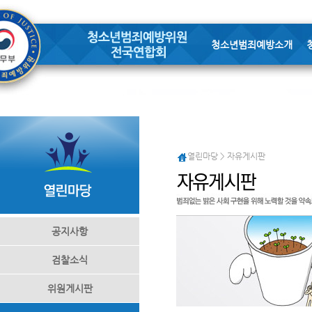
청소년범죄예방소개
열린마당 > 자유게시판
공지사항
검찰소식
위원게시판