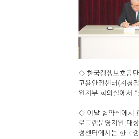
◇ 한국갱생보호공단
고용안정센터(지청장:서
원지부 회의실에서 
◇ 이날 협약식에서
로그램운영지원,대상
정센터에서는 한국갱