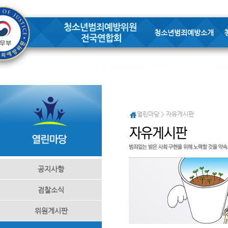
청소년범죄예방소개
열린마당 > 자유게시판
공지사항
검찰소식
위원게시판