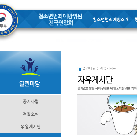
청소년범죄예방소개
열린마당 > 자유게시판
공지사항
검찰소식
위원게시판