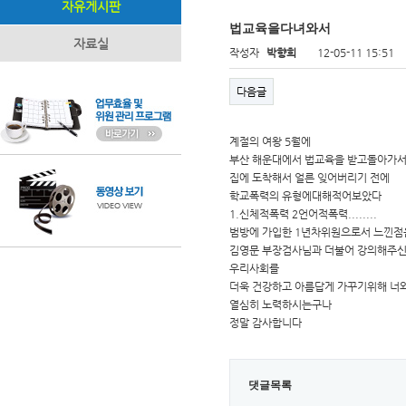
자유게시판
법교육을다녀와서
자료실
작성자
박향희
12-05-11 15:51
다음글
계절의 여왕 5월에
부산 해운대에서 법교육을 받고돌아가서
집에 도착해서 얼른 잊어버리기 전에
학교폭력의 유형에대해적어보았다
1.신체적폭력 2언어적폭력........
범방에 가입한 1년차위원으로서 느낀점
김영문 부장검사님과 더불어 강의해주신
우리사회를
더욱 건강하고 아름답게 가꾸기위해 너
열심히 노력하시는구나
정말 감사합니다
댓글목록