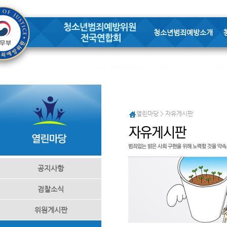
청소년범죄예방소개
열린마당 > 자유게시판
공지사항
검찰소식
위원게시판