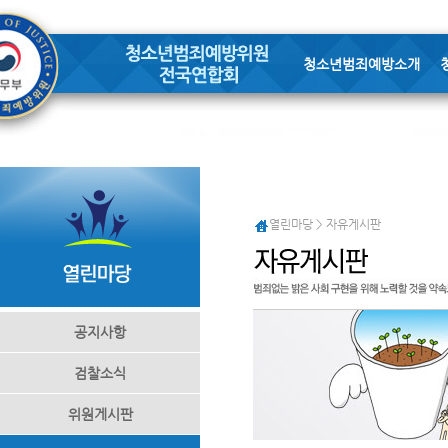
청소년범죄예방소개
열린마당 > 자유게시판
공지사항
검찰소식
위원게시판