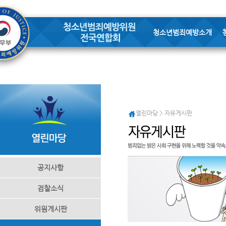
청소년범죄예방소개
열린마당 > 자유게시판
공지사항
검찰소식
위원게시판