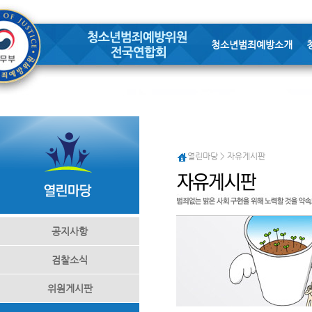
청소년범죄예방소개
열린마당 > 자유게시판
공지사항
검찰소식
위원게시판