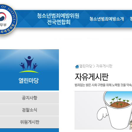
청소년범죄예방소개
열린마당 > 자유게시판
공지사항
검찰소식
위원게시판