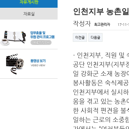
자유게시판
인천지부 농촌일
자료실
작성자
최고관리자
17-11-
이전글
다음글
- 인천지부, 직원 
공단 인천지부(지부장
일 강화군 소재 농장
봉사활동은 숙식제공
인천지부에서 실시하
움을 겪고 있는 농
한 사회적 편견을 불
일하는 근로의 소중함
가에서는 “여러분들의