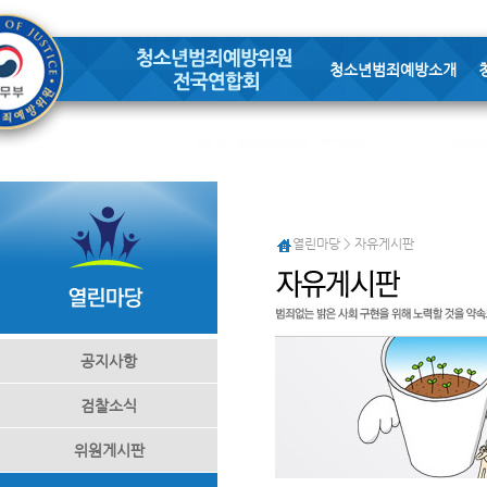
청소년범죄예방소개
열린마당 > 자유게시판
공지사항
검찰소식
위원게시판