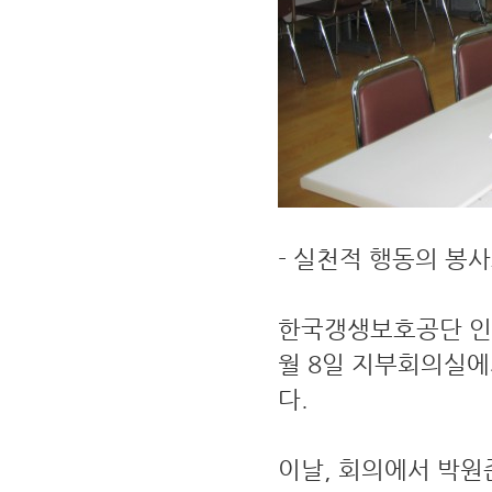
- 실천적 행동의 봉
한국갱생보호공단 인천
월 8일 지부회의실에
다.
이날, 회의에서 박원