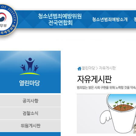
청소년범죄예방소개
열린마당 > 자유게시판
공지사항
검찰소식
위원게시판