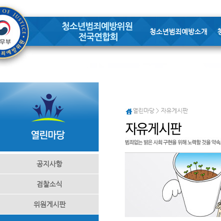
청소년범죄예방소개
열린마당 > 자유게시판
공지사항
검찰소식
위원게시판