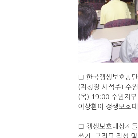
□ 한국갱생보호공단
(지청장 서석주) 수원
(목) 19:00 수
이상환이 갱생보호대
□ 갱생보호대상자들
쓰기, 구직표 작성 