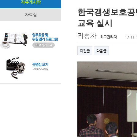
자유게시판
한국갱생보호공
자료실
교육 실시
작성자
최고관리자
17-11-
이전글
다음글