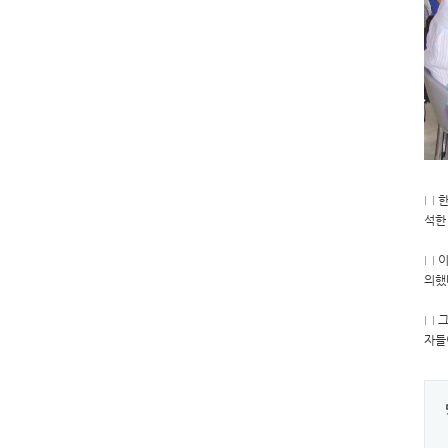
□ 
석한
□ 
의했
□ 
자들