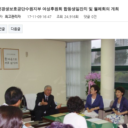
국갱생보호공단수원지부 여성후원회 합동생일잔치 및 월례회의 개최
자
최고관리자
17-11-09 16:47
조회
24,916회
댓글
0건
전글
다음글