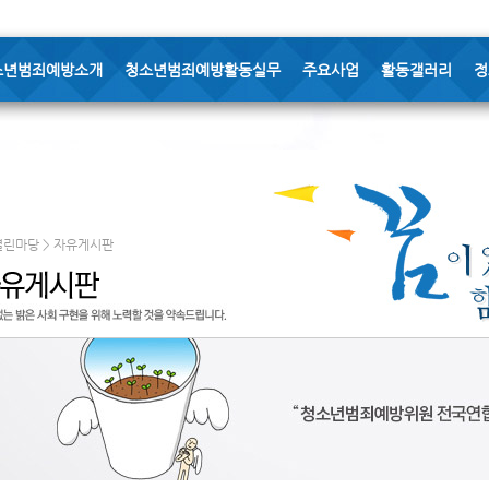
소년범죄예방소개
청소년범죄예방활동실무
주요사업
활동갤러리
정
열린마당 > 자유게시판