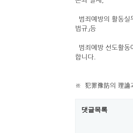
범죄예방의 활동실무,
법규」등
범죄예방 선도활동에
합니다.
※ 犯罪豫防의 理論과
댓글목록