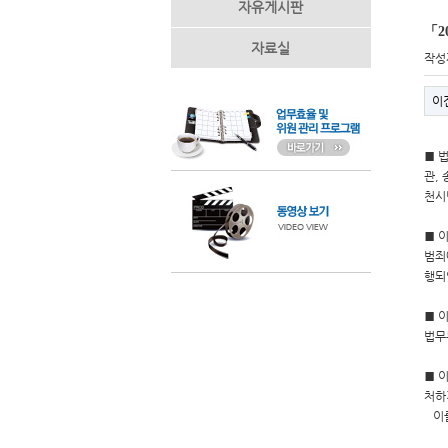
자유게시판
「2
자료실
작성
이
■ 
관,
천시
■ 
범죄
행되
■ 
법무
■ 
처하
이를