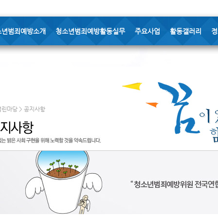
소년범죄예방소개
청소년범죄예방활동실무
주요사업
활동갤러리
정
열린마당 > 공지사항