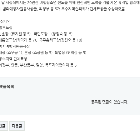
이 날 시상식에서는 20년간 비행청소년 선도를 위해 헌신적인 노력을 기울여 온 류지일 범죄예
이 범죄예방자원봉사상을, 의정부 등 5개 우수지역협의회가 단체표창을 수상하였음
수상내역
정부포상
민훈장 (류지일 등 5), 국민포장 (장정숙 등 5)
대통령표창(최덕계 등 7), 국무총리표창(김진오 등 10)
범죄예방자원봉사상
상 (조무공 1), 본상 (조광원 등 5), 특별상 (허익강 등 5)
우수지역 단체표창
의정부, 안동, 부산동부, 밀양, 목포지역협의회 등 5
댓글목록
등록된 댓글이 없습니다.
전글
다음글