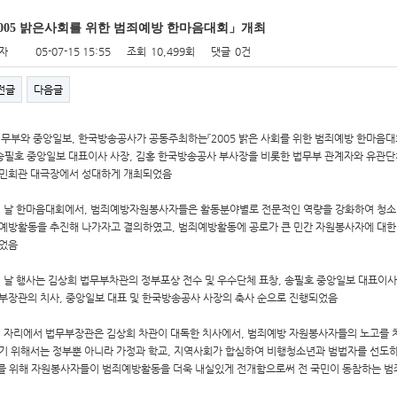
005 밝은사회를 위한 범죄예방 한마음대회」개최
자
05-07-15 15:55
조회
10,499회
댓글
0건
전글
다음글
법무부와 중앙일보, 한국방송공사가 공동주최하는『2005 밝은 사회를 위한 범죄예방 한마음대회』가
 송필호 중앙일보 대표이사 사장, 김홍 한국방송공사 부사장을 비롯한 법무부 관계자와 유관단체
민회관 대극장에서 성대하게 개최되었음
이 날 한마음대회에서, 범죄예방자원봉사자들은 활동분야별로 전문적인 역량을 강화하여 청소년
예방활동을 추진해 나가자고 결의하였고, 범죄예방활동에 공로가 큰 민간 자원봉사자에 대한 
었음
이 날 행사는 김상희 법무부차관의 정부포상 전수 및 우수단체 표창, 송필호 중앙일보 대표이사
부장관의 치사, 중앙일보 대표 및 한국방송공사 사장의 축사 순으로 진행되었음
이 자리에서 법무부장관은 김상희 차관이 대독한 치사에서, 범죄예방 자원봉사자들의 노고를 
기 위해서는 정부뿐 아니라 가정과 학교, 지역사회가 합심하여 비행청소년과 범법자를 선도
 위해 자원봉사자들이 범죄예방활동을 더욱 내실있게 전개함으로써 전 국민이 동참하는 