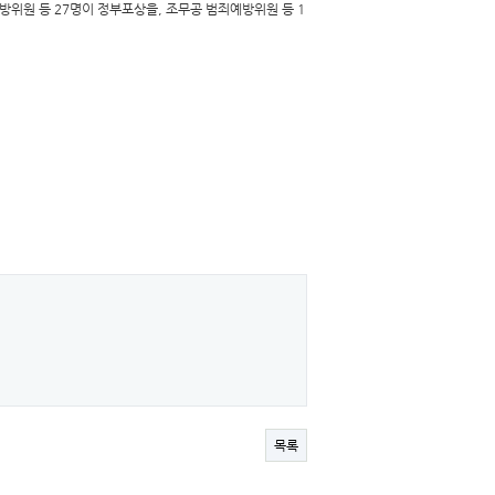
방위원 등 27명이 정부포상을, 조무공 범죄예방위원 등 1
목록